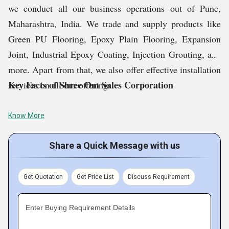
we conduct all our business operations out of Pune,
Maharashtra, India. We trade and supply products like
Green PU Flooring, Epoxy Plain Flooring, Expansion
Joint, Industrial Epoxy Coating, Injection Grouting, and
more. Apart from that, we also offer effective installation
Key Facts of Shree Om Sales Corporation
services on all our offerings.
Know More
Share a Quick Message with us
Get Quotation
Get Price List
Discuss Requirement
Enter Buying Requirement Details