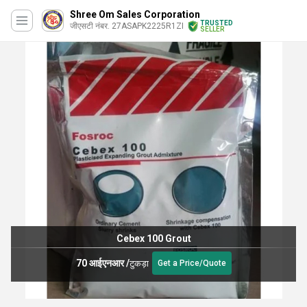
Shree Om Sales Corporation
TRUSTED
जीएसटी नंबर. 27ASAPK2225R1ZI
SELLER
Cebex 100 Grout
70 आईएनआर
/
टुकड़ा
Get a Price/Quote